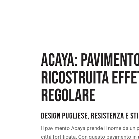
ACAYA: PAVIMENTO
RICOSTRUITA EFF
REGOLARE
DESIGN PUGLIESE, RESISTENZA E STI
Il pavimento Acaya prende il nome da un p
città fortificata. Con questo pavimento in 